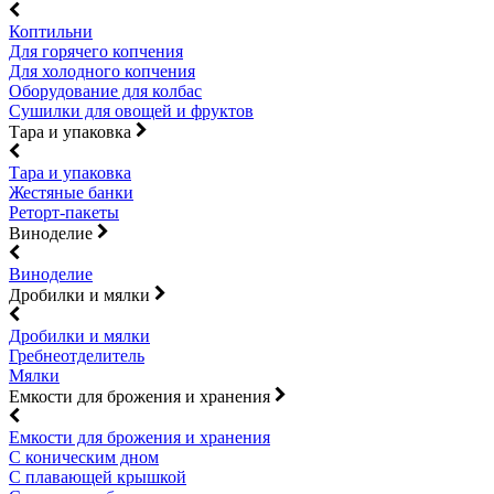
Коптильни
Для горячего копчения
Для холодного копчения
Оборудование для колбас
Сушилки для овощей и фруктов
Тара и упаковка
Тара и упаковка
Жестяные банки
Реторт-пакеты
Виноделие
Виноделие
Дробилки и мялки
Дробилки и мялки
Гребнеотделитель
Мялки
Емкости для брожения и хранения
Емкости для брожения и хранения
С коническим дном
С плавающей крышкой