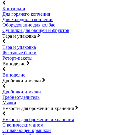
Коптильни
Для горячего копчения
Для холодного копчения
Оборудование для колбас
Сушилки для овощей и фруктов
Тара и упаковка
Тара и упаковка
Жестяные банки
Реторт-пакеты
Виноделие
Виноделие
Дробилки и мялки
Дробилки и мялки
Гребнеотделитель
Мялки
Емкости для брожения и хранения
Емкости для брожения и хранения
С коническим дном
С плавающей крышкой