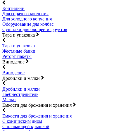
Коптильни
Для горячего копчения
Для холодного копчения
Оборудование для колбас
Сушилки для овощей и фруктов
Тара и упаковка
Тара и упаковка
Жестяные банки
Реторт-пакеты
Виноделие
Виноделие
Дробилки и мялки
Дробилки и мялки
Гребнеотделитель
Мялки
Емкости для брожения и хранения
Емкости для брожения и хранения
С коническим дном
С плавающей крышкой