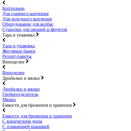
Коптильни
Для горячего копчения
Для холодного копчения
Оборудование для колбас
Сушилки для овощей и фруктов
Тара и упаковка
Тара и упаковка
Жестяные банки
Реторт-пакеты
Виноделие
Виноделие
Дробилки и мялки
Дробилки и мялки
Гребнеотделитель
Мялки
Емкости для брожения и хранения
Емкости для брожения и хранения
С коническим дном
С плавающей крышкой