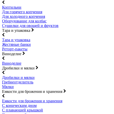
Коптильни
Для горячего копчения
Для холодного копчения
Оборудование для колбас
Сушилки для овощей и фруктов
Тара и упаковка
Тара и упаковка
Жестяные банки
Реторт-пакеты
Виноделие
Виноделие
Дробилки и мялки
Дробилки и мялки
Гребнеотделитель
Мялки
Емкости для брожения и хранения
Емкости для брожения и хранения
С коническим дном
С плавающей крышкой